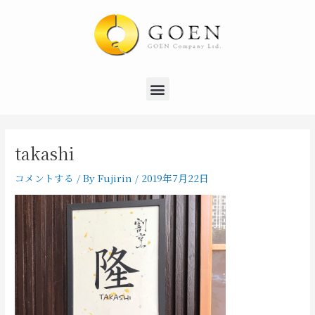
内
Post
容
navigation
を
ス
キ
Menu
ッ
プ
takashi
コメントする
/ By
Fujirin
/
2019年7月22日