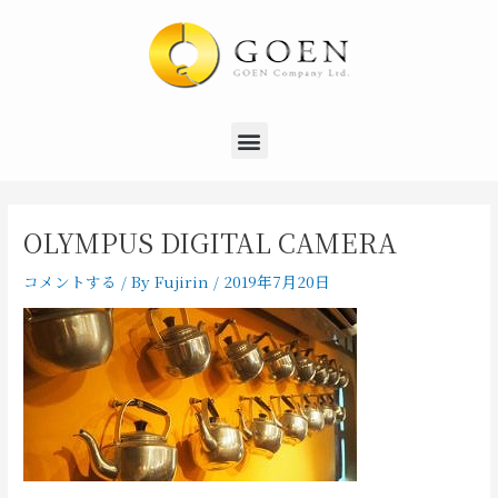
内
Post
容
navigation
を
ス
キ
Menu
ッ
プ
OLYMPUS DIGITAL CAMERA
コメントする
/ By
Fujirin
/
2019年7月20日