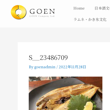
内
Post
Home
日本酒文
容
navigation
を
ラムネ・かき氷文化
ス
キ
ッ
プ
S__23486709
By
goenadmin
/
2022年11月28日