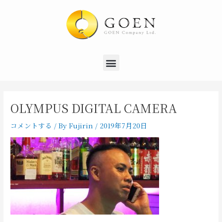
内
Post
容
navigation
を
ス
キ
Menu
ッ
プ
OLYMPUS DIGITAL CAMERA
コメントする
/ By
Fujirin
/
2019年7月20日