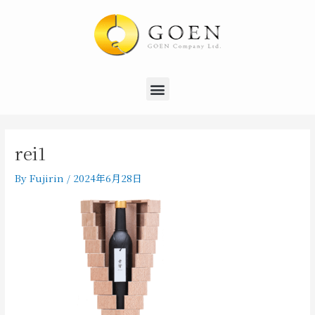
内
容
を
ス
キ
Menu
ッ
プ
rei1
By
Fujirin
/
2024年6月28日