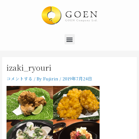
内
Post
容
navigation
を
ス
キ
Menu
ッ
プ
izaki_ryouri
コメントする
/ By
Fujirin
/
2019年7月24日