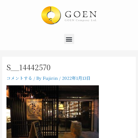
内
Post
容
navigation
を
ス
キ
Menu
ッ
プ
S__14442570
コメントする
/ By
Fujirin
/
2022年1月13日