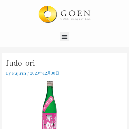
内
Post
容
navigation
を
ス
キ
Menu
ッ
プ
fudo_ori
By
Fujirin
/
2023年12月30日