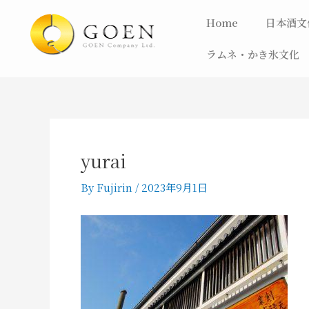
内
Post
Home
日本酒文
容
navigation
を
ラムネ・かき氷文化
ス
キ
ッ
プ
yurai
By
Fujirin
/
2023年9月1日