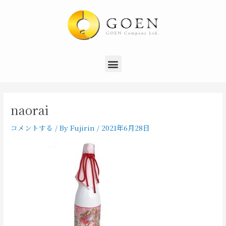
内
Post
容
navigation
を
ス
キ
Menu
ッ
プ
naorai
コメントする
/ By
Fujirin
/
2021年6月28日