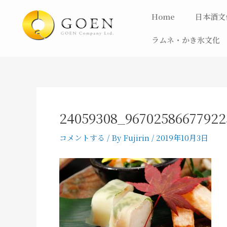
内
Post
Home
日本酒文
容
navigation
を
ラムネ・かき氷文化
ス
キ
ッ
プ
24059308_96702586677922
コメントする
/ By
Fujirin
/
2019年10月3日