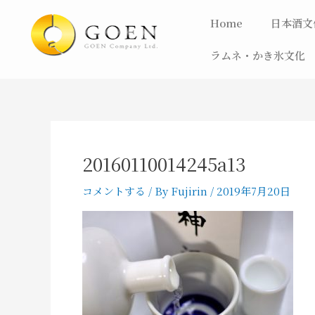
内
Home
日本酒文
容
を
ラムネ・かき氷文化
ス
キ
ッ
プ
20160110014245a13
コメントする
/ By
Fujirin
/
2019年7月20日