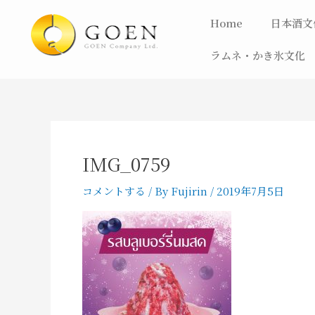
内
Home
日本酒文
容
を
ラムネ・かき氷文化
ス
キ
ッ
プ
IMG_0759
コメントする
/ By
Fujirin
/
2019年7月5日