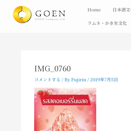
内
Home
日本酒文
容
を
ラムネ・かき氷文化
ス
キ
ッ
プ
IMG_0760
コメントする
/ By
Fujirin
/
2019年7月5日