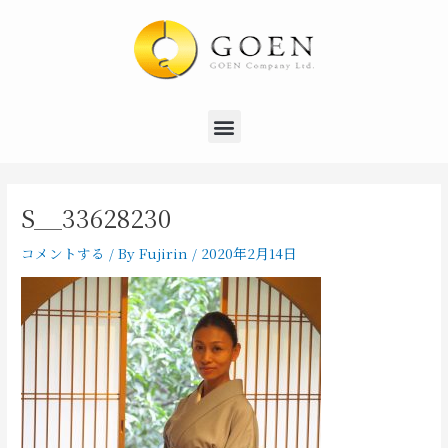
内
Post
容
navigation
を
ス
キ
Menu
ッ
プ
S__33628230
コメントする
/ By
Fujirin
/
2020年2月14日