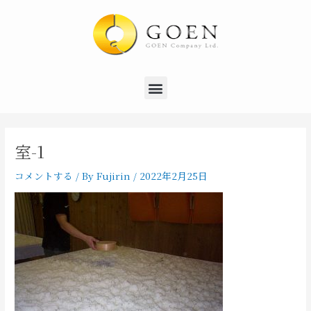
内
Post
容
navigation
を
ス
キ
Menu
ッ
プ
室-1
コメントする
/ By
Fujirin
/
2022年2月25日