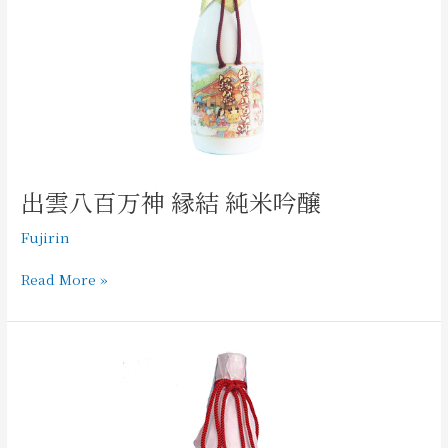
神
縁
結
純
米
吟
醸
出雲八百万神 縁結 純米吟醸
Fujirin
Read More »
出
雲
八
百
万