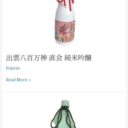
神
直
会
純
米
吟
醸
出雲八百万神 直会 純米吟醸
Fujirin
Read More »
出
雲
八
百
万