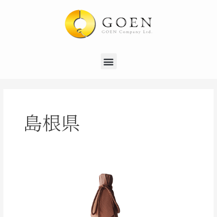
内
容
を
ス
キ
Menu
ッ
プ
島根県
出
雲
八
百
万