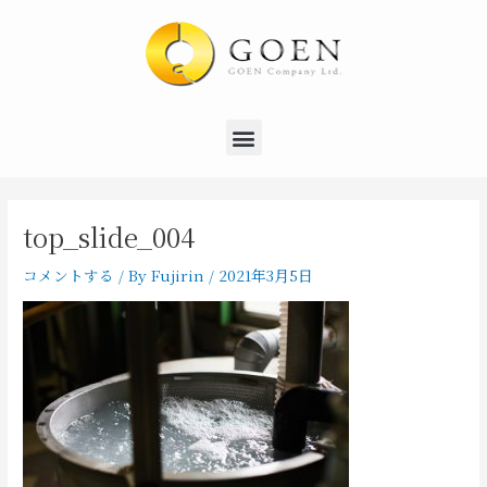
内
Post
容
navigation
を
ス
キ
Menu
ッ
プ
top_slide_004
コメントする
/ By
Fujirin
/
2021年3月5日