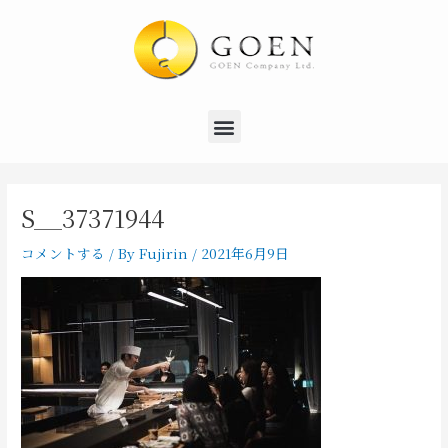
内
Post
容
navigation
を
ス
キ
Menu
ッ
プ
S__37371944
コメントする
/ By
Fujirin
/
2021年6月9日