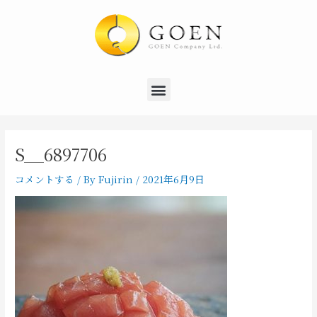
内
Post
容
navigation
を
ス
キ
Menu
ッ
プ
S__6897706
コメントする
/ By
Fujirin
/
2021年6月9日