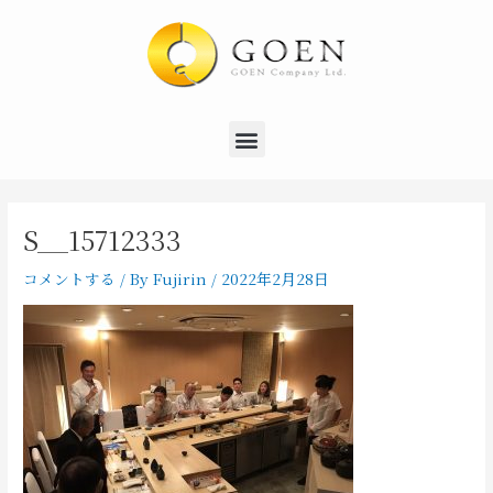
内
Post
容
navigation
を
ス
キ
Menu
ッ
プ
S__15712333
コメントする
/ By
Fujirin
/
2022年2月28日