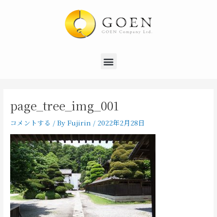
内
Post
容
navigation
を
ス
キ
Menu
ッ
プ
page_tree_img_001
コメントする
/ By
Fujirin
/
2022年2月28日