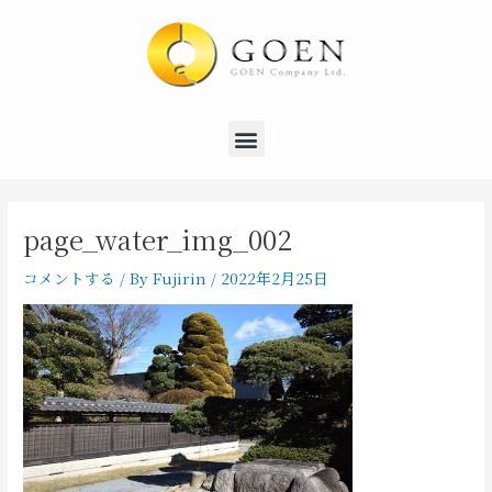
内
Post
容
navigation
を
ス
キ
Menu
ッ
プ
page_water_img_002
コメントする
/ By
Fujirin
/
2022年2月25日