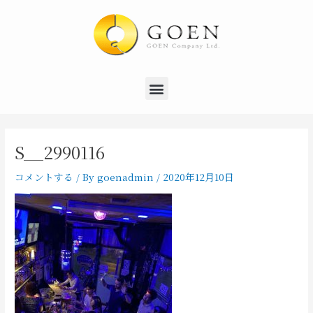
内
Post
容
navigation
を
ス
キ
Menu
ッ
プ
S__2990116
コメントする
/ By
goenadmin
/
2020年12月10日